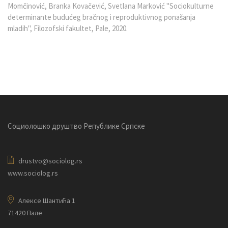
Momčinović, Branka Kovačević, Svetlana Marković "Sociokulturne
determinante budućeg bračnog i reproduktivnog ponašanja
mladih", Filozofski fakultet, Pale, 2020.
Социолошко друштво Републике Српске
drustvo@sociolog.rs
www.sociolog.rs
Алексе Шантића 1
71420 Пале