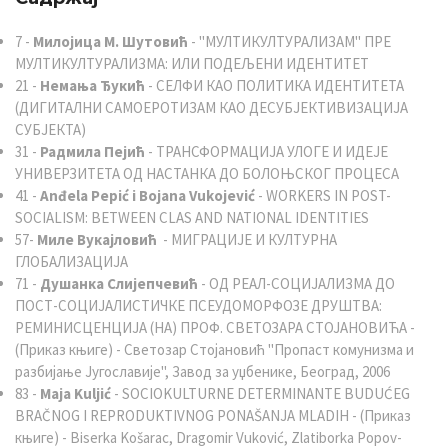
7 -
Милојица М. Шутовић
- "МУЛТИКУЛТУРАЛИЗАМ" ПРЕ
МУЛТИКУЛТУРАЛИЗМА: ИЛИ ПОДЕЉЕНИ ИДЕНТИТЕТ
21 -
Немања Ђукић
- СЕЛФИ КАО ПОЛИТИКА ИДЕНТИТЕТА
(ДИГИТАЛНИ САМОЕРОТИЗАМ КАО ДЕСУБЈЕКТИВИЗАЦИЈА
СУБЈЕКТА)
31 -
Радмила Пејић
- ТРАНСФОРМАЦИЈА УЛОГЕ И ИДЕЈЕ
УНИВЕРЗИТЕТА ОД НАСТАНКА ДО БОЛОЊСКОГ ПРОЦЕСА
41 -
Anđela Pepić i Bojana Vukojević
- WORKERS IN POST-
SOCIALISM: BETWEEN CLAS AND NATIONAL IDENTITIES
57-
Миле Вукајловић
- МИГРАЦИЈЕ И КУЛТУРНА
ГЛОБАЛИЗАЦИЈА
71 -
Душанка Слијепчевић
- ОД РЕАЛ-СОЦИЈАЛИЗМА ДО
ПОСТ-СОЦИЈАЛИСТИЧКЕ ПСЕУДОМОРФОЗЕ ДРУШТВА:
РЕМИНИСЦЕНЦИЈА (НА) ПРОФ. СВЕТОЗАРА СТОЈАНОВИЋА -
(Приказ књиге) - Светозар Стојановић "Пропаст комунизма и
разбијање Југославије", Завод за уџбенике, Београд, 2006
83 -
Maja Kuljić
- SOCIOKULTURNE DETERMINANTE BUDUĆEG
BRAČNOG I REPRODUKTIVNOG PONAŠANJA MLADIH - (Приказ
књиге) - Biserka Košarac, Dragomir Vuković, Zlatiborka Popov-